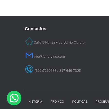
Contactos
Calle 8 No. 22F 85 Barrio Obrero
info@funproinco.org
(602)7210266 / 317 646 7305
HISTORIA
PROINCO
POLITICAS
PROGRA