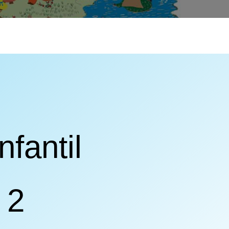
nfantil
 2