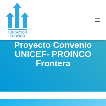
C
A
M
B
I
Proyecto Convenio
A
R
UNICEF- PROINCO
M
O
Frontera
D
O
D
E
N
A
V
E
G
A