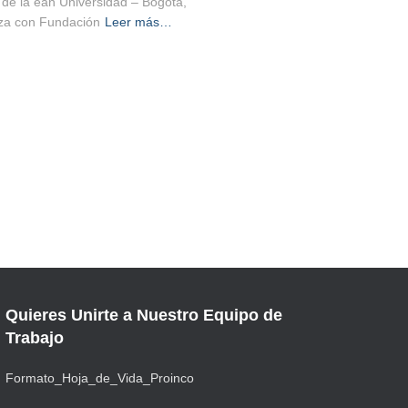
 de la ean Universidad – Bogotá,
za con Fundación
Leer más…
Quieres Unirte a Nuestro Equipo de
Trabajo
Formato_Hoja_de_Vida_Proinco