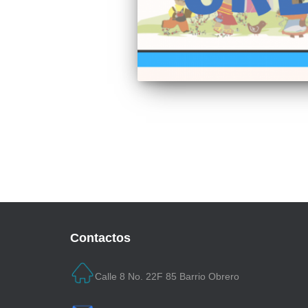
Paginación
de
entradas
Contactos
Calle 8 No. 22F 85 Barrio Obrero