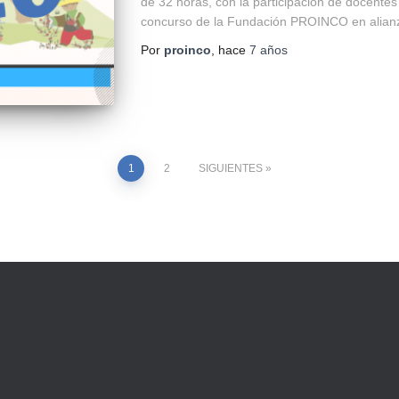
de 32 horas, con la participación de docentes
concurso de la Fundación PROINCO en alian
Por
proinco
, hace
7 años
1
2
SIGUIENTES